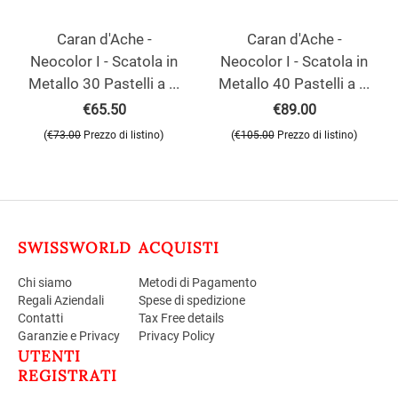
Caran d'Ache -
Caran d'Ache -
Neocolor I - Scatola in
Neocolor I - Scatola in
Metallo 30 Pastelli a ...
Metallo 40 Pastelli a ...
€
65.50
€
89.00
(
)
(
)
€
73.00
Prezzo di listino
€
105.00
Prezzo di listino
SWISSWORLD
ACQUISTI
Chi siamo
Metodi di Pagamento
Regali Aziendali
Spese di spedizione
Contatti
Tax Free details
Garanzie e Privacy
Privacy Policy
UTENTI
REGISTRATI