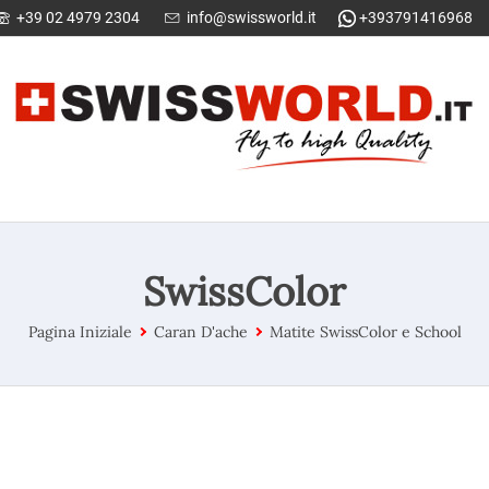
+39 02 4979 2304
info@swissworld.it
+393791416968
SwissColor
Pagina Iniziale
Caran D'ache
Matite SwissColor e School