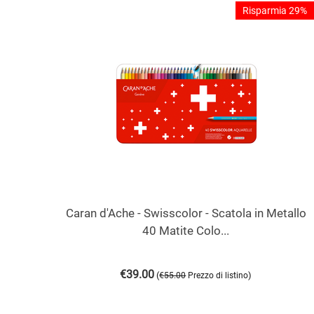
Risparmia 29%
Caran d'Ache - Swisscolor - Scatola in Metallo
40 Matite Colo...
€
39.00
(
)
€
55.00
Prezzo di listino