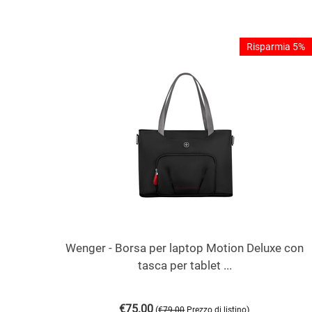
Risparmia 5%
Wenger - Borsa per laptop Motion Deluxe con
tasca per tablet ...
€
75.00
(
)
€
79.00
Prezzo di listino