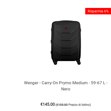
Risparmia 6%
Wenger - Carry-On Prymo Medium - 59-67 L -
Nero
€
145.00
(
)
€
155.00
Prezzo di listino