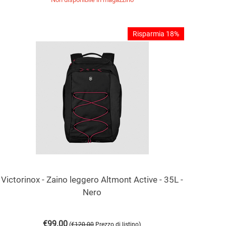
Risparmia 18%
Victorinox - Zaino leggero Altmont Active - 35L -
Nero
€
99.00
(
)
€
120.00
Prezzo di listino