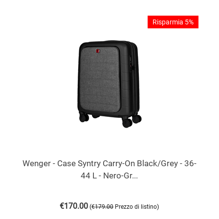
Risparmia 5%
Wenger - Case Syntry Carry-On Black/Grey - 36-
44 L - Nero-Gr...
€
170.00
(
)
€
179.00
Prezzo di listino