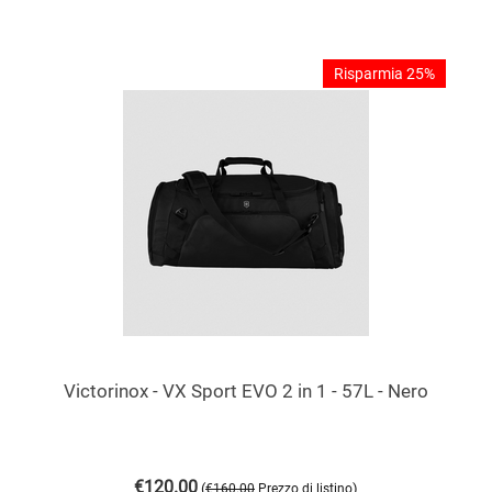
Risparmia 25%
Victorinox - VX Sport EVO 2 in 1 - 57L - Nero
€
120.00
(
)
€
160.00
Prezzo di listino