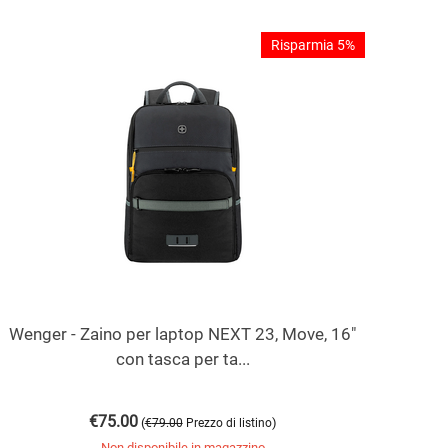
Risparmia 5%
Wenger - Zaino per laptop NEXT 23, Move, 16"
con tasca per ta...
€
75.00
(
)
€
79.00
Prezzo di listino
Non disponibile in magazzino