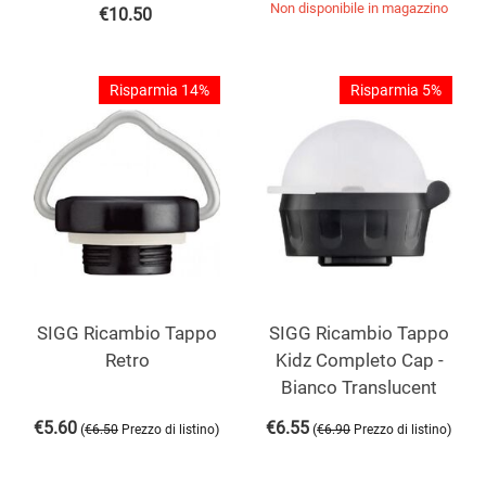
Non disponibile in magazzino
€
10.50
Risparmia 14%
Risparmia 5%
SIGG Ricambio Tappo
SIGG Ricambio Tappo
Retro
Kidz Completo Cap -
Bianco Translucent
€
5.60
€
6.55
(
)
(
)
€
6.50
Prezzo di listino
€
6.90
Prezzo di listino