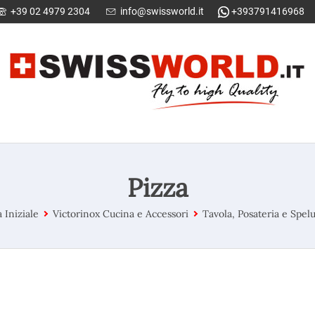
+39 02 4979 2304
info@swissworld.it
+393791416968
Pizza
 Iniziale
Victorinox Cucina e Accessori
Tavola, Posateria e Spel