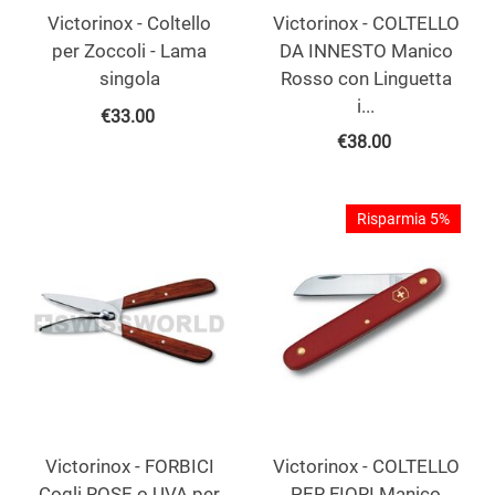
Victorinox - Coltello
Victorinox - COLTELLO
per Zoccoli - Lama
DA INNESTO Manico
singola
Rosso con Linguetta
i...
€
33.00
€
38.00
Risparmia 5%
Victorinox - FORBICI
Victorinox - COLTELLO
Cogli ROSE o UVA per
PER FIORI Manico