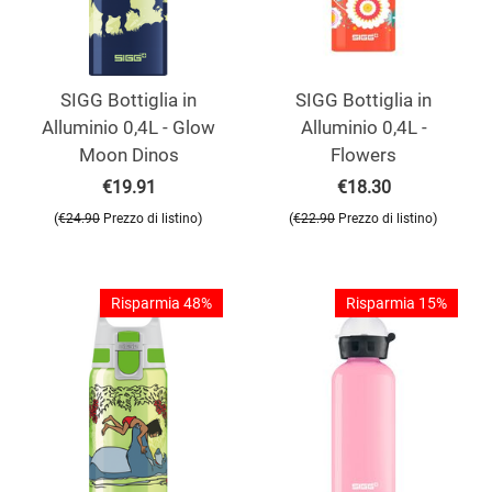
SIGG Bottiglia in
SIGG Bottiglia in
Alluminio 0,4L - Glow
Alluminio 0,4L -
Moon Dinos
Flowers
€
19.91
€
18.30
(
)
(
)
€
24.90
Prezzo di listino
€
22.90
Prezzo di listino
Risparmia 48%
Risparmia 15%