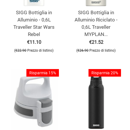
SIGG Bottiglia in
SIGG Bottiglia in
Alluminio - 0,6L
Alluminio Riciclato -
Traveller Star Wars
0,6L Traveller
Rebel
MYPLAN...
€
11.10
€
21.52
(
)
(
)
€
22.90
Prezzo di listino
€
26.90
Prezzo di listino
Risparmia 15%
Risparmia 20%