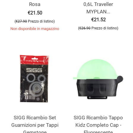
Rosa
0,6L Traveller
MYPLAN...
€
21.50
€
21.52
(
)
€
27.90
Prezzo di listino
(
)
€
26.90
Prezzo di listino
Non disponibile in magazzino
SIGG Ricambio Set
SIGG Ricambio Tappo
Guarnizioni per Tappi
Kidz Completo Cap -
Gemstone
Fluorescente