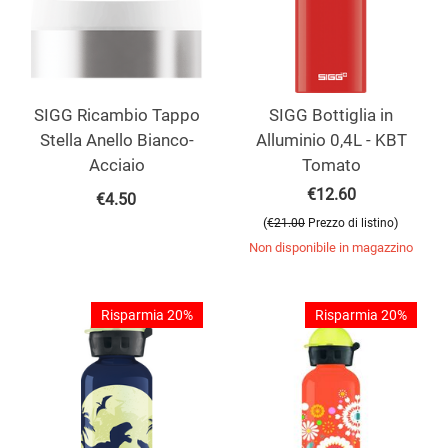
SIGG Ricambio Tappo
SIGG Bottiglia in
Stella Anello Bianco-
Alluminio 0,4L - KBT
Acciaio
Tomato
€
12.60
€
4.50
(
)
€
21.00
Prezzo di listino
Non disponibile in magazzino
Risparmia 20%
Risparmia 20%