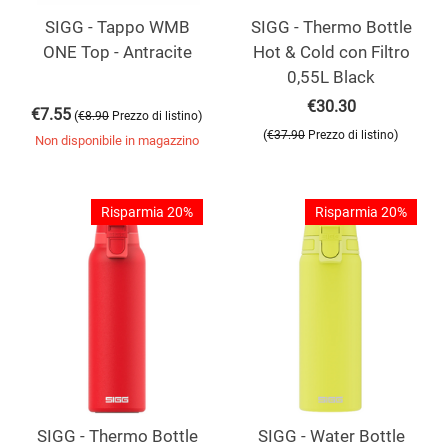
SIGG - Tappo WMB
SIGG - Thermo Bottle
ONE Top - Antracite
Hot & Cold con Filtro
0,55L Black
€
30.30
€
7.55
(
)
€
8.90
Prezzo di listino
(
)
€
37.90
Prezzo di listino
Non disponibile in magazzino
Risparmia 20%
Risparmia 20%
SIGG - Thermo Bottle
SIGG - Water Bottle