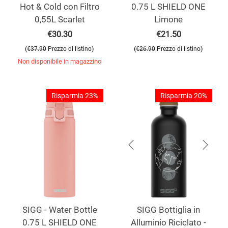
Hot & Cold con Filtro
0.75 L SHIELD ONE
0,55L Scarlet
Limone
€
30.30
€
21.50
(
)
(
)
€
37.90
Prezzo di listino
€
26.90
Prezzo di listino
Non disponibile in magazzino
Risparmia 23%
Risparmia 20%
SIGG - Water Bottle
SIGG Bottiglia in
0.75 L SHIELD ONE
Alluminio Riciclato -