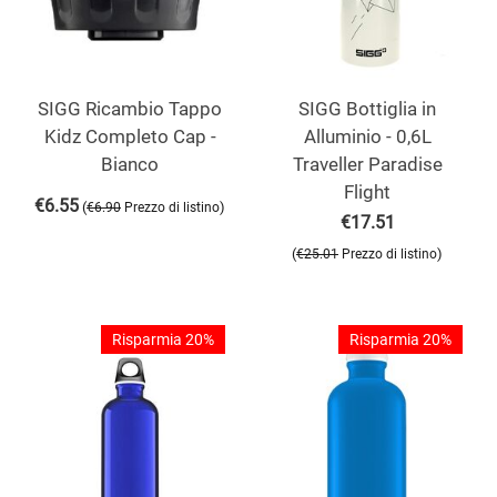
SIGG Ricambio Tappo
SIGG Bottiglia in
Kidz Completo Cap -
Alluminio - 0,6L
Bianco
Traveller Paradise
Flight
€
6.55
(
)
€
6.90
Prezzo di listino
€
17.51
(
)
€
25.01
Prezzo di listino
Risparmia 20%
Risparmia 20%