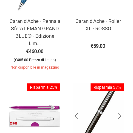
Caran d'Ache - Penna a
Caran d'Ache - Roller
Sfera LÉMAN GRAND
XL - ROSSO
BLUE® - Edizione
Lim...
€
59.00
€
460.00
(
)
€
485.00
Prezzo di listino
Non disponibile in magazzino
Risparmia 25%
Risparmia 37%