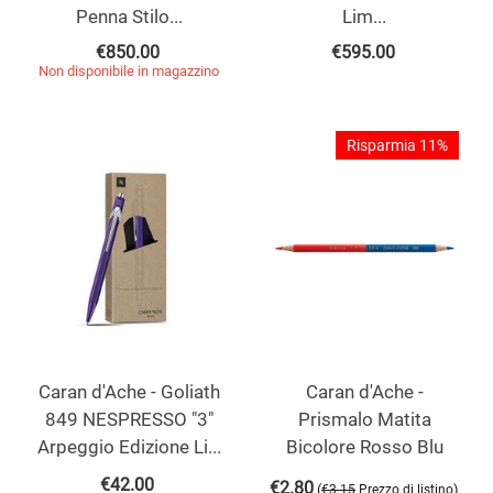
Penna Stilo...
Lim...
€
850.00
€
595.00
Non disponibile in magazzino
Risparmia 11%
Caran d'Ache - Goliath
Caran d'Ache -
849 NESPRESSO "3"
Prismalo Matita
Arpeggio Edizione Li...
Bicolore Rosso Blu
€
42.00
€
2.80
(
)
€
3.15
Prezzo di listino