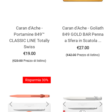
Caran d'Ache -
Caran d'Ache - Goliath
Portamine 849™
849 GOLD BAR Penna
CLASSIC LINE Totally
a Sfera in Scatola ...
Swiss
€
27.00
€
19.00
(
)
€
42.00
Prezzo di listino
(
)
€
23.00
Prezzo di listino
Risparmia 30%