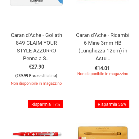
Caran d'Ache - Goliath
Caran d'Ache - Ricambi
849 CLAIM YOUR
6 Mine 3mm HB
STYLE AZZURRO
(Lunghezza 12cm) in
Penna a S...
Astu...
€
27.90
€
14.01
Non disponibile in magazzino
(
)
€
39.99
Prezzo di listino
Non disponibile in magazzino
Risparmia 17%
Risparmia 36%