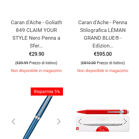
Caran d'Ache - Goliath
Caran d'Ache - Penna
849 CLAIM YOUR
Stilografica LÉMAN
STYLE Nero Penna a
GRAND BLUE® -
Sfer...
Edizion...
€
29.90
€
595.00
(
)
(
)
€
39.99
Prezzo di listino
€
810.00
Prezzo di listino
Non disponibile in magazzino
Non disponibile in magazzino
Risparmia 5%