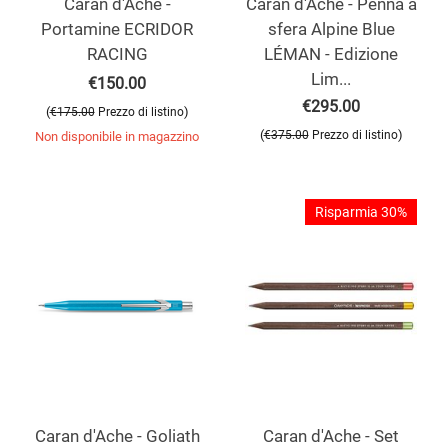
Caran d'Ache -
Caran d'Ache - Penna a
Portamine ECRIDOR
sfera Alpine Blue
RACING
LÉMAN - Edizione
Lim...
€
150.00
€
295.00
(
)
€
175.00
Prezzo di listino
(
)
€
375.00
Prezzo di listino
Non disponibile in magazzino
Risparmia 30%
Caran d'Ache - Goliath
Caran d'Ache - Set