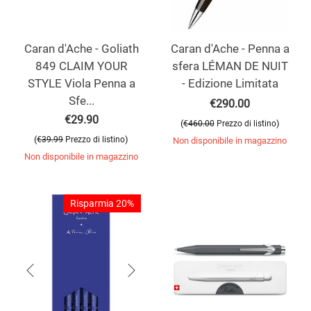
Caran d'Ache - Goliath
Caran d'Ache - Penna a
849 CLAIM YOUR
sfera LÉMAN DE NUIT
STYLE Viola Penna a
- Edizione Limitata
Sfe...
€
290.00
€
29.90
(
)
€
460.00
Prezzo di listino
(
)
€
39.99
Prezzo di listino
Non disponibile in magazzino
Non disponibile in magazzino
Risparmia 20%