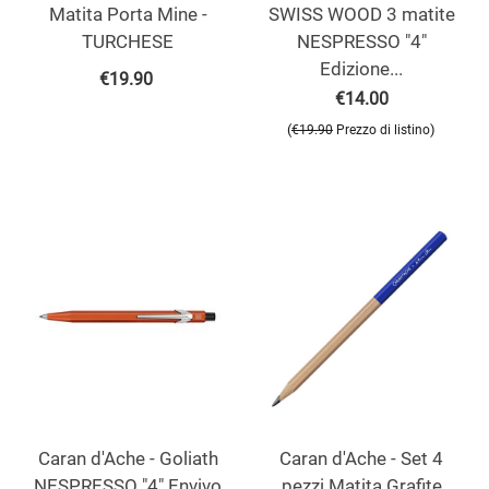
Matita Porta Mine -
SWISS WOOD 3 matite
TURCHESE
NESPRESSO "4"
Edizione...
€
19.90
€
14.00
(
)
€
19.90
Prezzo di listino
Caran d'Ache - Goliath
Caran d'Ache - Set 4
NESPRESSO "4" Envivo
pezzi Matita Grafite