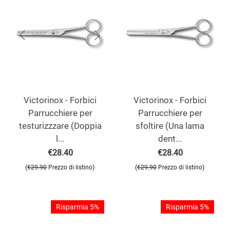
Victorinox - Forbici
Victorinox - Forbici
Parrucchiere per
Parrucchiere per
testurizzzare (Doppia
sfoltire (Una lama
l...
dent...
€
28.40
€
28.40
(
)
(
)
€
29.90
Prezzo di listino
€
29.90
Prezzo di listino
Risparmia 5%
Risparmia 5%