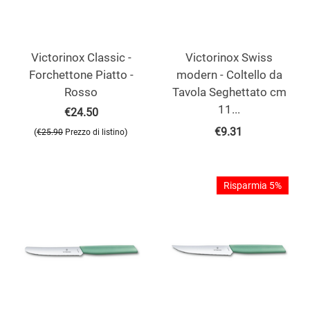
Victorinox Classic -
Victorinox Swiss
Forchettone Piatto -
modern - Coltello da
Rosso
Tavola Seghettato cm
11...
€
24.50
€
9.31
(
)
€
25.90
Prezzo di listino
Risparmia 5%