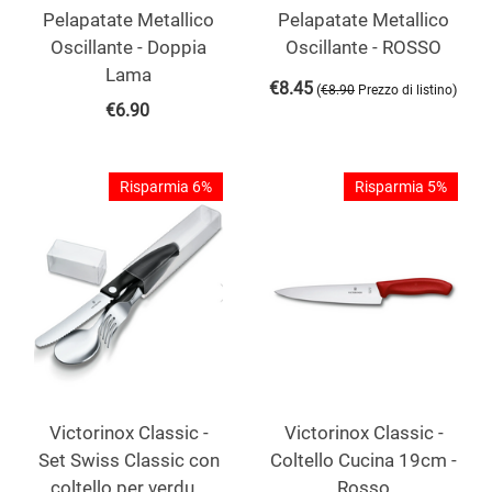
Pelapatate Metallico
Pelapatate Metallico
Oscillante - Doppia
Oscillante - ROSSO
Lama
€
8.45
(
)
€
8.90
Prezzo di listino
€
6.90
Risparmia 6%
Risparmia 5%
Victorinox Classic -
Victorinox Classic -
Set Swiss Classic con
Coltello Cucina 19cm -
coltello per verdu...
Rosso