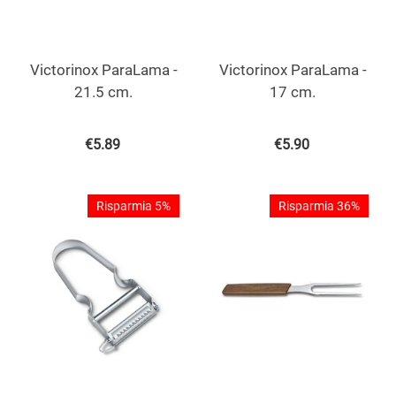
Victorinox ParaLama -
Victorinox ParaLama -
21.5 cm.
17 cm.
€
5.89
€
5.90
Risparmia 5%
Risparmia 36%