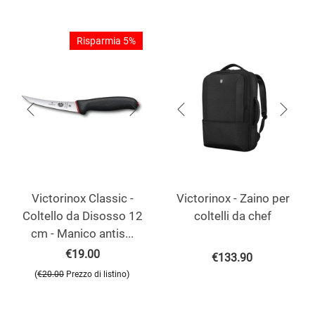
Risparmia 5%
Victorinox Classic -
Victorinox - Zaino per
Coltello da Disosso 12
coltelli da chef
cm - Manico antis...
€
19.00
€
133.90
(
)
€
20.00
Prezzo di listino