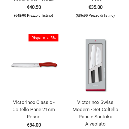
€
40.50
€
35.00
(
)
(
)
€
42.90
Prezzo di listino
€
36.90
Prezzo di listino
Risparmia 5%
Victorinox Classic -
Victorinox Swiss
Coltello Pane 21cm
Modern - Set Coltello
Rosso
Pane e Santoku
Alveolato
€
34.00