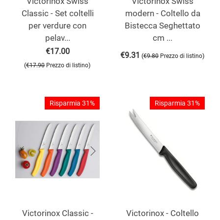
Victorinox Swiss
Victorinox Swiss
Classic - Set coltelli
modern - Coltello da
per verdure con
Bistecca Seghettato
pelav...
cm ...
€
17.00
€
9.31
(
)
€
9.80
Prezzo di listino
(
)
€
17.90
Prezzo di listino
Risparmia 31%
Risparmia 31%
Victorinox Classic -
Victorinox - Coltello