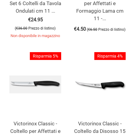
Set 6 Coltelli da Tavola
per Affettati e
Ondulati cm 11 ...
Formaggio Lama cm
11 -...
€
24.95
(
)
€
36.00
Prezzo di listino
€
4.50
(
)
€
6.50
Prezzo di listino
Non disponibile in magazzino
Risparmia 5%
Risparmia 4%
Victorinox Classic -
Victorinox Classic -
Coltello per Affettati e
Coltello da Disosso 15