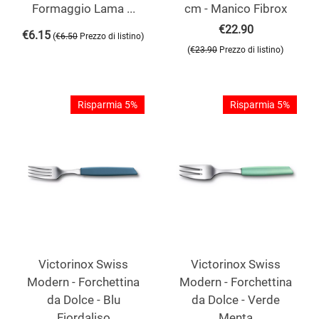
Formaggio Lama ...
cm - Manico Fibrox
€
22.90
€
6.15
(
)
€
6.50
Prezzo di listino
(
)
€
23.90
Prezzo di listino
Risparmia 5%
Risparmia 5%
Victorinox Swiss
Victorinox Swiss
Modern - Forchettina
Modern - Forchettina
da Dolce - Blu
da Dolce - Verde
Fiordaliso
Menta