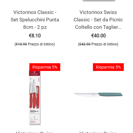
Victorinox Classic -
Victorinox Swiss
Set Spelucchini Punta
Classic - Set da Picnic
8cm - 2 pz
Coltello con Taglier...
€
8.10
€
40.00
(
)
(
)
€
10.90
Prezzo di listino
€
42.90
Prezzo di listino
Risparmia 5%
Risparmia 5%