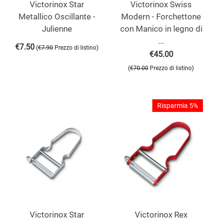
Victorinox Star
Victorinox Swiss
Metallico Oscillante -
Modern - Forchettone
Julienne
con Manico in legno di
...
€
7.50
(
)
€
7.90
Prezzo di listino
€
45.00
(
)
€
70.00
Prezzo di listino
Risparmia 5%
Victorinox Star
Victorinox Rex