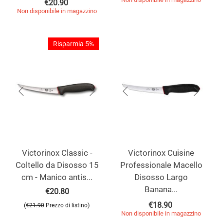
€
20.90
Non disponibile in magazzino
Risparmia 5%
Victorinox Classic -
Victorinox Cuisine
Coltello da Disosso 15
Professionale Macello
cm - Manico antis...
Disosso Largo
Banana...
€
20.80
€
18.90
(
)
€
21.90
Prezzo di listino
Non disponibile in magazzino