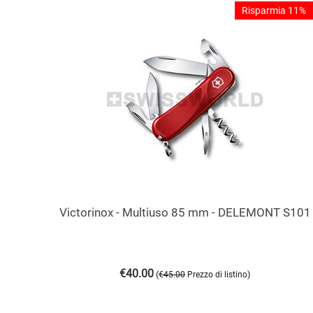
Risparmia 11%
Victorinox - Multiuso 85 mm - DELEMONT S101
€
40.00
(
)
€
45.00
Prezzo di listino