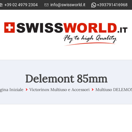
+39 02 4979 2304
info@swissworld.it
+393791416968
Delemont 85mm
gina Iniziale
Victorinox Multiuso e Accessori
Multiuso DELEMO