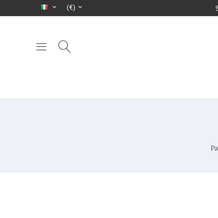
(€)
Pa