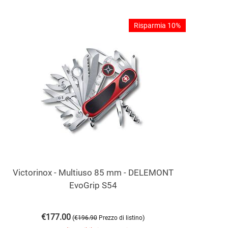
Risparmia 10%
Victorinox - Multiuso 85 mm - DELEMONT
EvoGrip S54
€
177.00
(
)
€
196.90
Prezzo di listino