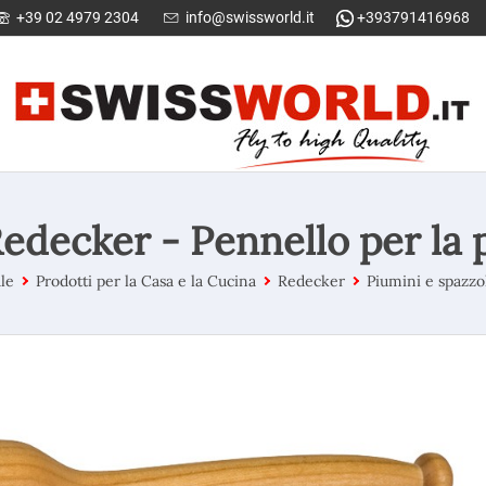
+39 02 4979 2304
info@swissworld.it
+393791416968
edecker - Pennello per la 
le
Prodotti per la Casa e la Cucina
Redecker
Piumini e spazzol