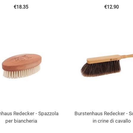
€
18.35
€
12.90
nhaus Redecker - Spazzola
Burstenhaus Redecker - S
per biancheria
in crine di cavallo