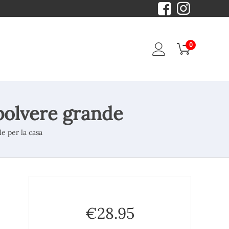
0
polvere grande
e per la casa
€
28.95