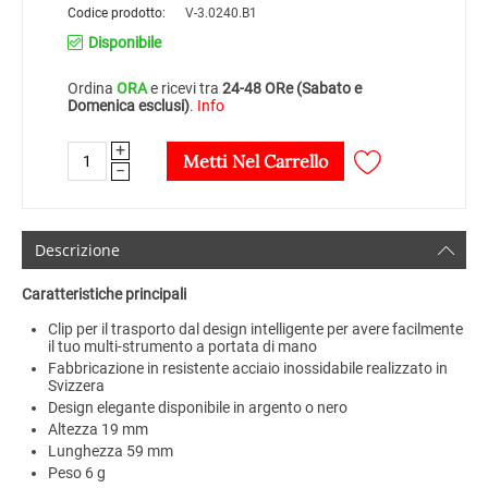
Codice prodotto:
V-3.0240.B1
Disponibile
Ordina
ORA
e ricevi tra
24-48 ORe (Sabato e
Domenica esclusi)
.
Info
+
Metti Nel Carrello
−
Descrizione
Caratteristiche principali
Clip per il trasporto dal design intelligente per avere facilmente
il tuo multi-strumento a portata di mano
Fabbricazione in resistente acciaio inossidabile realizzato in
Svizzera
Design elegante disponibile in argento o nero
Altezza 19 mm
Lunghezza 59 mm
Peso 6 g