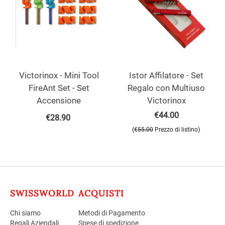
Victorinox - Mini Tool
Istor Affilatore - Set
FireAnt Set - Set
Regalo con Multiuso
Accensione
Victorinox
€
44.00
€
28.90
(
)
€
55.00
Prezzo di listino
SWISSWORLD
ACQUISTI
Chi siamo
Metodi di Pagamento
Regali Aziendali
Spese di spedizione