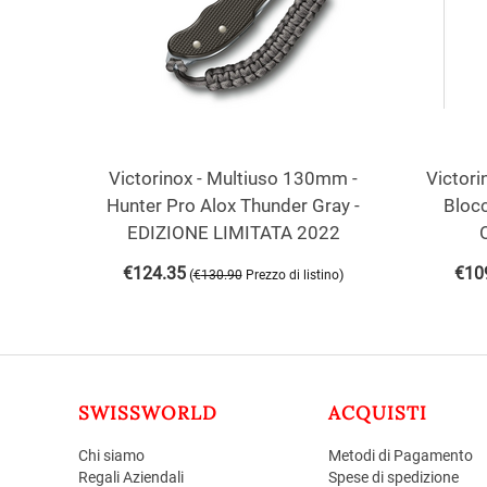
Victorinox - Multiuso 130mm -
Victori
Hunter Pro Alox Thunder Gray -
Bloc
EDIZIONE LIMITATA 2022
€
124.35
€
10
(
)
€
130.90
Prezzo di listino
SWISSWORLD
ACQUISTI
Chi siamo
Metodi di Pagamento
Regali Aziendali
Spese di spedizione