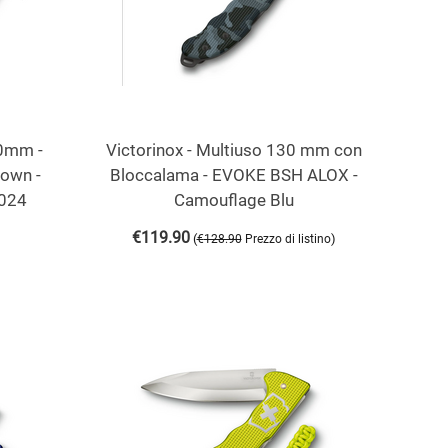
30mm -
Victorinox - Multiuso 130 mm con
rown -
Bloccalama - EVOKE BSH ALOX -
024
Camouflage Blu
€
119.90
(
)
€
128.90
Prezzo di listino