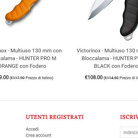
nox - Multiuso 130 mm con
Victorinox - Multiuso 13
calama - HUNTER PRO M
Bloccalama - HUNTER 
ORANGE con Fodero
BLACK con Fodero
9.00
€
108.00
(
)
(
€
117.90
Prezzo di listino
€
114.50
Prezzo di l
UTENTI REGISTRATI
ISCRI
Accedi
Crea account