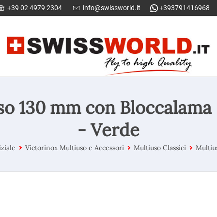
+39 02 4979 2304
info@swissworld.it
+393791416968
iuso 130 mm con Bloccalam
- Verde
ziale
Victorinox Multiuso e Accessori
Multiuso Classici
Multi