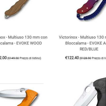
nox - Multiuso 130 mm con
Victorinox - Multiuso 13
ccalama - EVOKE WOOD
Bloccalama - EVOKE 
RED/BLUE
2.00
€
122.40
(
)
(
€
149.90
Prezzo di listino
€
128.90
Prezzo di l