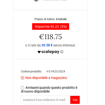
Prezzo di listino:
€
125.00
Risparmia
€
6.25
(5%)
€
118.75
39.58 €
Codice prodotto:
V-0.9425.DS24
Non disponibile a magazzino
Avvisami quando questo prodotto è
di nuovo disponibile
Vai