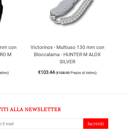
0 mm con
Victorinox - Multiuso 130 mm con
PRO M
Bloccalama - HUNTER M ALOX
SILVER
€
103.44
)
(
)
istino
€
108.90
Prezzo di listino
VITI ALLA NEWSLETTER
Iscriviti