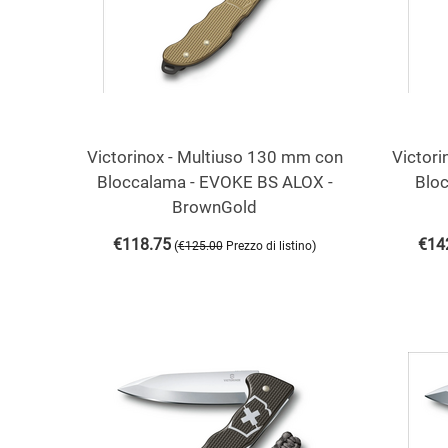
Victorinox - Multiuso 130 mm con
Victori
Bloccalama - EVOKE BS ALOX -
Blo
BrownGold
€
118.75
€
14
(
)
€
125.00
Prezzo di listino